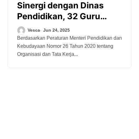
Sinergi dengan Dinas
Pendidikan, 32 Guru
Animasi dan DKV Jawa
Vesca
Jun 24, 2025
Tengah Ikuti Diklat
Berdasarkan Peraturan Menteri Pendidikan dan
Kebudayaan Nomor 26 Tahun 2020 tentang
Peningkatan Kompetensi
Organisasi dan Tata Kerja...