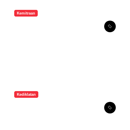
Kemitraan
Melalui Kemitraan
Strategis, SMPK Penabur
Jakarta Tingkatkan
Kompetensi Seni Guru
Kediklatan
Hari Terakhir Gelar Karya
2026: Kreativitas Guru
Vokasi Bersinar, Guyon
Waton Tutup dengan