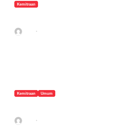
Kemitraan
Melalui Kemitraan Strategis,
SMPK Penabur Jakarta
Tingkatkan Kompetensi Seni
Vesca
Agu 3, 2026
Guru
Kemitraan
Umum
Karya SMK Bertemu Publik,
Road to INACRAFT Festival
2026 Jadi Ruang Apresiasi dan
Vesca
Jul 16, 2026
Uji Pasar