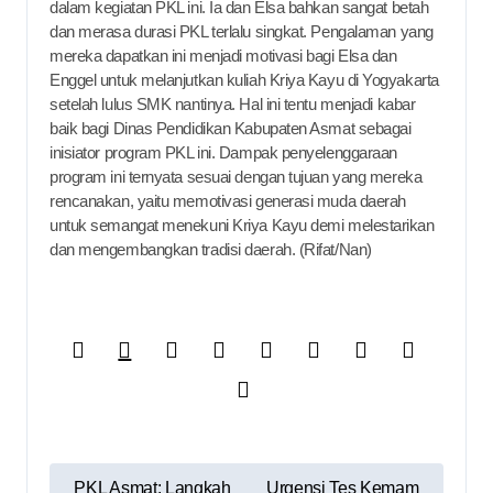
dalam kegiatan PKL ini. Ia dan Elsa bahkan sangat betah
dan merasa durasi PKL terlalu singkat. Pengalaman yang
mereka dapatkan ini menjadi motivasi bagi Elsa dan
Enggel untuk melanjutkan kuliah Kriya Kayu di Yogyakarta
setelah lulus SMK nantinya. Hal ini tentu menjadi kabar
baik bagi Dinas Pendidikan Kabupaten Asmat sebagai
inisiator program PKL ini. Dampak penyelenggaraan
program ini ternyata sesuai dengan tujuan yang mereka
rencanakan, yaitu memotivasi generasi muda daerah
untuk semangat menekuni Kriya Kayu demi melestarikan
dan mengembangkan tradisi daerah. (Rifat/Nan)
PKL Asmat: Langkah
Urgensi Tes Kemam