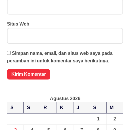
Situs Web
Simpan nama, email, dan situs web saya pada
peramban ini untuk komentar saya berikutnya.
Agustus 2026
S
S
R
K
J
S
M
1
2