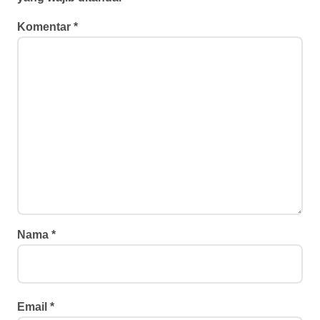
Komentar
*
Nama
*
Email
*