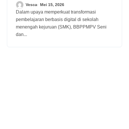
dan Budaya Lakukan
Vesca
Mei 15, 2026
Pendampingan 311 SMK
Dalam upaya memperkuat transformasi
pembelajaran berbasis digital di sekolah
menengah kejuruan (SMK), BBPPMPV Seni
dan...