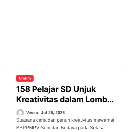
Umum
158 Pelajar SD Unjuk
Kreativitas dalam Lomba
Lukis Bertema “Anak
Vesca
Jul 29, 2026
Indonesia Hebat” di Gelar
Suasana ceria dan penuh kreativitas mewarnai
BBPPMPV Seni dan Budaya pada Selasa
Karya 2026