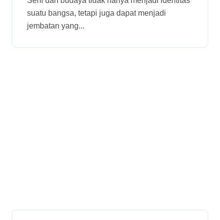
Indonesia–Singapura
Seni dan budaya tidak hanya menjadi identitas
suatu bangsa, tetapi juga dapat menjadi
Terus Berlanjut
jembatan yang...