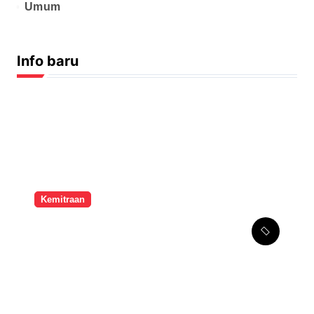
Umum
Info baru
Kemitraan
Melalui Kemitraan
Strategis, SMPK Penabur
Jakarta Tingkatkan
Kompetensi Seni Guru