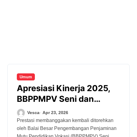
Umum
Apresiasi Kinerja 2025,
BBPPMPV Seni dan
Budaya Sabet
Vesca
Apr 23, 2026
Penghargaan Menuju
Prestasi membanggakan kembali ditorehkan
oleh Balai Besar Pengembangan Penjaminan
WBBM dan PPID
Mutu Pendidikan Vokasi (BBPPMPV) Seni