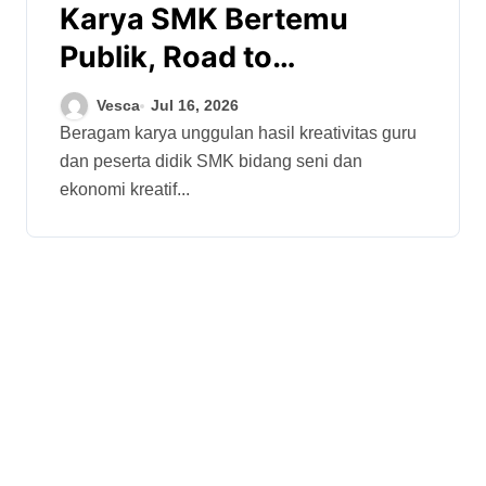
Karya SMK Bertemu
Publik, Road to
INACRAFT Festival 2026
Vesca
Jul 16, 2026
Jadi Ruang Apresiasi dan
Beragam karya unggulan hasil kreativitas guru
dan peserta didik SMK bidang seni dan
Uji Pasar
ekonomi kreatif...