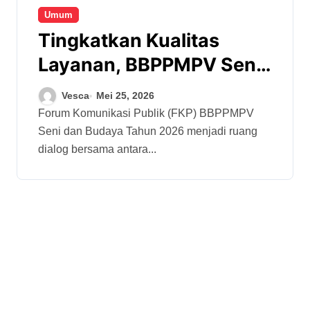
Umum
Tingkatkan Kualitas
Layanan, BBPPMPV Seni
dan Budaya Ajak
Vesca
Mei 25, 2026
Stakeholder Berdialog
Forum Komunikasi Publik (FKP) BBPPMPV
Seni dan Budaya Tahun 2026 menjadi ruang
dalam FKP 2026
dialog bersama antara...