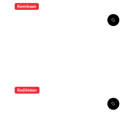
Kemitraan
Melalui Kemitraan
Strategis, SMPK Penabur
Jakarta Tingkatkan
Kompetensi Seni Guru
Kediklatan
Hari Terakhir Gelar Karya
2026: Kreativitas Guru
Vokasi Bersinar, Guyon
Waton Tutup dengan
Meriah