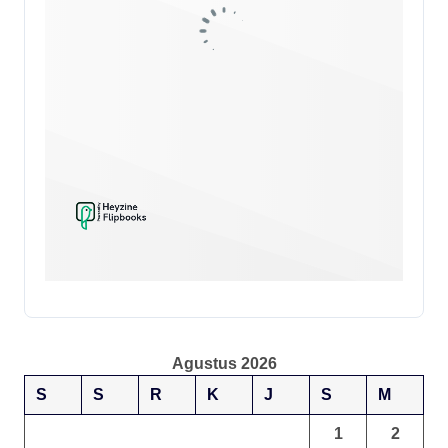
Agustus 2026
S
S
R
K
J
S
M
1
2