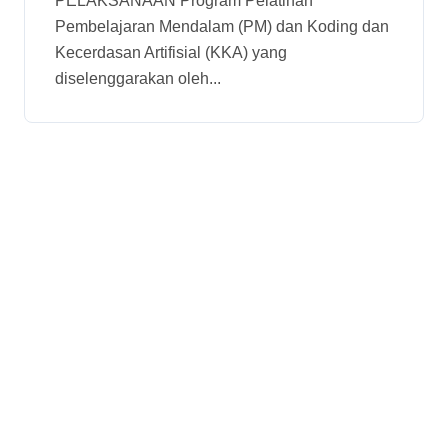
Pembelajaran
PELAKSANAAN Program Pelatihan
Pembelajaran Mendalam (PM) dan Koding dan
Kecerdasan Artifisial (KKA) yang
diselenggarakan oleh...