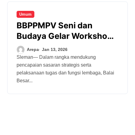
Umum
BBPPMPV Seni dan
Budaya Gelar Workshop
Pra Rencana Operasional
Arepa
Jan 13, 2026
Tahun 2026
Sleman— Dalam rangka mendukung
pencapaian sasaran strategis serta
pelaksanaan tugas dan fungsi lembaga, Balai
Besar...