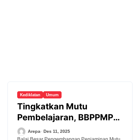
Kediklatan
Umum
Tingkatkan Mutu
Pembelajaran, BBPPMPV
Seni dan Budaya Latih 34
Arepa
Des 11, 2025
Guru SMK DIY–Jateng
Balai Besar Pengembangan Penjaminan Mutu