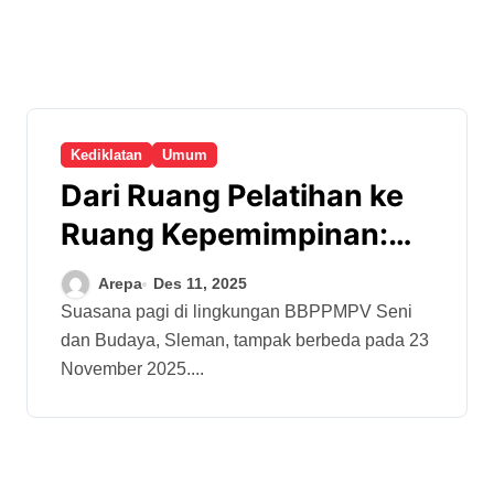
Kediklatan
Umum
Dari Ruang Pelatihan ke
Ruang Kepemimpinan:
Energi Baru Kepala SMK
Arepa
Des 11, 2025
di BBPPMPV Seni dan
Suasana pagi di lingkungan BBPPMPV Seni
dan Budaya, Sleman, tampak berbeda pada 23
Budaya
November 2025....