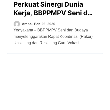
Perkuat Sinergi Dunia
Kerja, BBPPMPV Seni dan
Budaya Gelar Rakor
Arepa
Feb 26, 2026
Upskilling dan Reskilling
Yogyakarta – BBPPMPV Seni dan Budaya
menyelenggarakan Rapat Koordinasi (Rakor)
Guru Vokasi
Upskilling dan Reskilling Guru Vokasi...