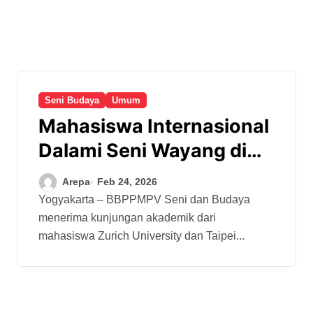
Seni Budaya
Umum
Mahasiswa Internasional
Dalami Seni Wayang di
BBPPMPV Seni dan
Arepa
Feb 24, 2026
Budaya
Yogyakarta – BBPPMPV Seni dan Budaya
menerima kunjungan akademik dari
mahasiswa Zurich University dan Taipei...