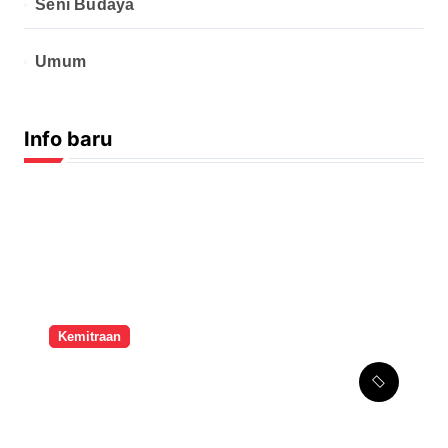
Seni Budaya
Umum
Info baru
Kemitraan
Melalui Kemitraan
Strategis, SMPK Penabur
Jakarta Tingkatkan
Kompetensi Seni Guru