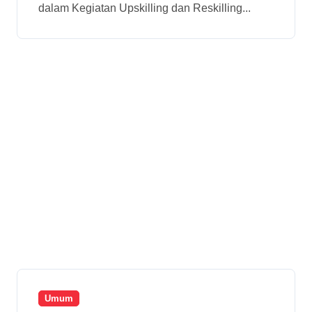
dalam Kegiatan Upskilling dan Reskilling...
– Magang Gelombang 1
Umum