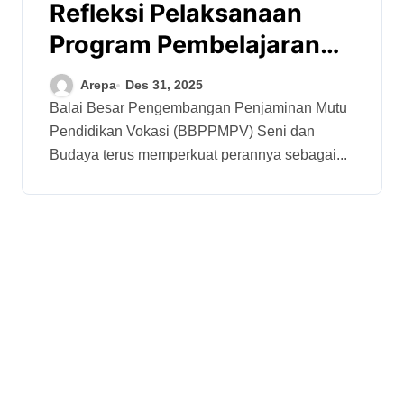
Refleksi Pelaksanaan
Program Pembelajaran
Mendalam (PM) dan
Arepa
Des 31, 2025
Pelatihan Koding dan
Balai Besar Pengembangan Penjaminan Mutu
Pendidikan Vokasi (BBPPMPV) Seni dan
Kecerdasan Artifisial
Budaya terus memperkuat perannya sebagai...
(KKA) Tahun 2025