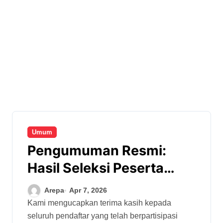
Umum
Pengumuman Resmi:
Hasil Seleksi Peserta
Upskilling dan Reskilling
Arepa
Apr 7, 2026
Guru Vokasi Bidang Seni
Kami mengucapkan terima kasih kepada
seluruh pendaftar yang telah berpartisipasi
dan Budaya – Pola Daring