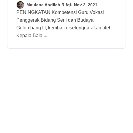
Budaya Gel III Resmi
Maulana Abdilah Rifqi
Nov 2, 2021
Dibuka
PENINGKATAN Kompetensi Guru Vokasi
Penggerak Bidang Seni dan Budaya
Gelombang III, kembali diselenggarakan oleh
Kepala Balai...