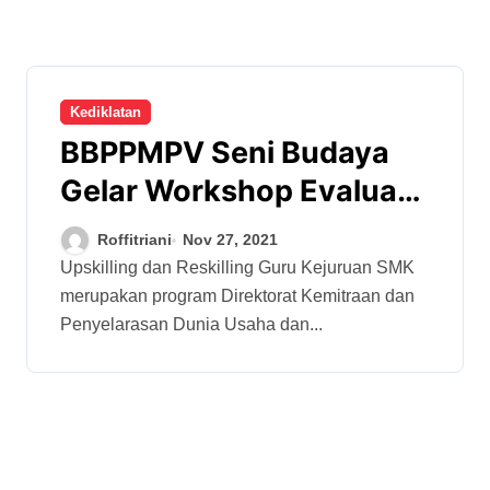
Kediklatan
BBPPMPV Seni Budaya
Gelar Workshop Evaluasi
Penyusunan Laporan
Roffitriani
Nov 27, 2021
Upskilling dan Reskilling
Upskilling dan Reskilling Guru Kejuruan SMK
merupakan program Direktorat Kemitraan dan
Penyelarasan Dunia Usaha dan...