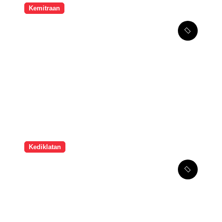
Kemitraan
Melalui Kemitraan
Strategis, SMPK Penabur
Jakarta Tingkatkan
Kompetensi Seni Guru
Kediklatan
Hari Terakhir Gelar Karya
2026: Kreativitas Guru
Vokasi Bersinar, Guyon
Waton Tutup dengan
Meriah