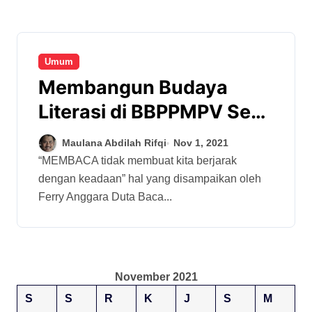
Umum
Membangun Budaya
Literasi di BBPPMPV Seni
dan Budaya
Maulana Abdilah Rifqi
Nov 1, 2021
“MEMBACA tidak membuat kita berjarak
dengan keadaan” hal yang disampaikan oleh
Ferry Anggara Duta Baca...
November 2021
S
S
R
K
J
S
M