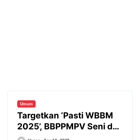
Umum
Targetkan ‘Pasti WBBM
2025’, BBPPMPV Seni dan
Budaya Selenggarakan