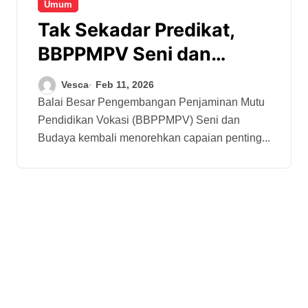
Umum
Tak Sekadar Predikat,
BBPPMPV Seni dan
Budaya Raih ZI Menuju
Vesca
Feb 11, 2026
WBBM dan Perkuat
Balai Besar Pengembangan Penjaminan Mutu
Pendidikan Vokasi (BBPPMPV) Seni dan
Komitmen Integritas
Budaya kembali menorehkan capaian penting...