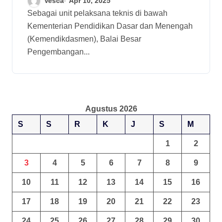
Vesca
Apr 10, 2025
Internalisasi untuk
Sebagai unit pelaksana teknis di bawah
Kementerian Pendidikan Dasar dan Menengah
Pegawai
(Kemendikdasmen), Balai Besar
Pengembangan...
Agustus 2026
S
S
R
K
J
S
M
1
2
3
4
5
6
7
8
9
10
11
12
13
14
15
16
17
18
19
20
21
22
23
24
25
26
27
28
29
30