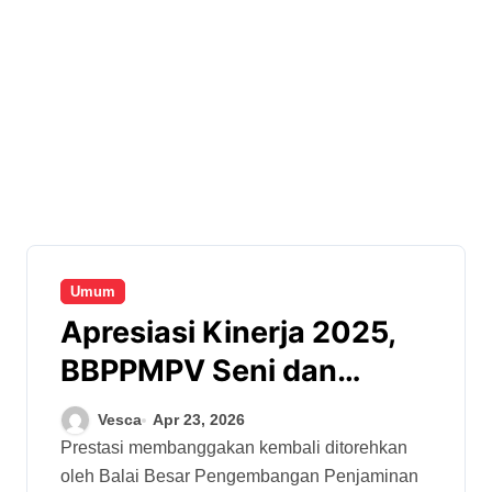
Umum
Apresiasi Kinerja 2025,
BBPPMPV Seni dan
Budaya Sabet
Vesca
Apr 23, 2026
Penghargaan Menuju
Prestasi membanggakan kembali ditorehkan
oleh Balai Besar Pengembangan Penjaminan
WBBM dan PPID