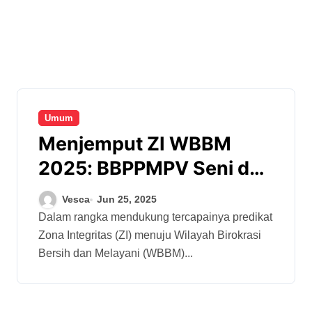
Umum
Menjemput ZI WBBM
2025: BBPPMPV Seni dan
Budaya Serap Praktik
Vesca
Jun 25, 2025
Baik dari BBPPMPV BMTI
Dalam rangka mendukung tercapainya predikat
Zona Integritas (ZI) menuju Wilayah Birokrasi
Bersih dan Melayani (WBBM)...