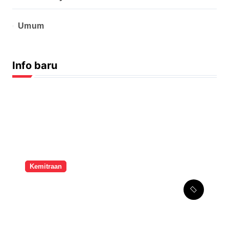
Umum
Info baru
Kemitraan
Melalui Kemitraan
Strategis, SMPK Penabur
Jakarta Tingkatkan
Kompetensi Seni Guru