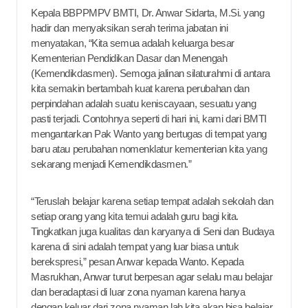
Kepala BBPPMPV BMTI, Dr. Anwar Sidarta, M.Si. yang
hadir dan menyaksikan serah terima jabatan ini
menyatakan, “Kita semua adalah keluarga besar
Kementerian Pendidikan Dasar dan Menengah
(Kemendikdasmen). Semoga jalinan silaturahmi di antara
kita semakin bertambah kuat karena perubahan dan
perpindahan adalah suatu keniscayaan, sesuatu yang
pasti terjadi. Contohnya seperti di hari ini, kami dari BMTI
mengantarkan Pak Wanto yang bertugas di tempat yang
baru atau perubahan nomenklatur kementerian kita yang
sekarang menjadi Kemendikdasmen.”
“Teruslah belajar karena setiap tempat adalah sekolah dan
setiap orang yang kita temui adalah guru bagi kita.
Tingkatkan juga kualitas dan karyanya di Seni dan Budaya
karena di sini adalah tempat yang luar biasa untuk
berekspresi,” pesan Anwar kepada Wanto. Kepada
Masrukhan, Anwar turut berpesan agar selalu mau belajar
dan beradaptasi di luar zona nyaman karena hanya
dengan keluar dari zona nyaman lah kita akan bisa belajar.