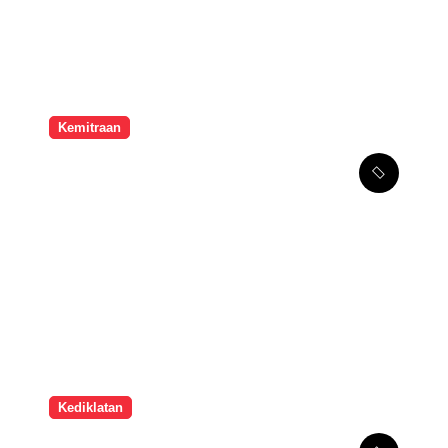
Kemitraan
Melalui Kemitraan
Strategis, SMPK Penabur
Jakarta Tingkatkan
Kompetensi Seni Guru
Kediklatan
Hari Terakhir Gelar Karya