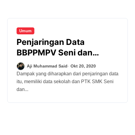
Umum
Penjaringan Data
BBPPMPV Seni dan
Budaya Sasar 31 Provinsi
Aji Muhammad Said
Okt 20, 2020
Dampak yang diharapkan dari penjaringan data
itu, memiliki data sekolah dan PTK SMK Seni
dan...