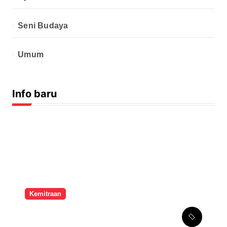
Seni Budaya
Umum
Info baru
Kemitraan
Melalui Kemitraan
Strategis, SMPK Penabur