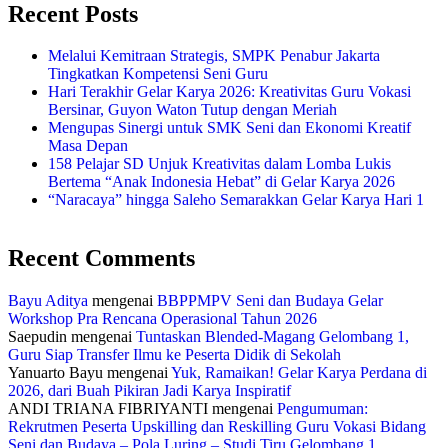
Recent Posts
Melalui Kemitraan Strategis, SMPK Penabur Jakarta
Tingkatkan Kompetensi Seni Guru
Hari Terakhir Gelar Karya 2026: Kreativitas Guru Vokasi
Bersinar, Guyon Waton Tutup dengan Meriah
Mengupas Sinergi untuk SMK Seni dan Ekonomi Kreatif
Masa Depan
158 Pelajar SD Unjuk Kreativitas dalam Lomba Lukis
Bertema “Anak Indonesia Hebat” di Gelar Karya 2026
“Naracaya” hingga Saleho Semarakkan Gelar Karya Hari 1
Recent Comments
Bayu Aditya
mengenai
BBPPMPV Seni dan Budaya Gelar
Workshop Pra Rencana Operasional Tahun 2026
Saepudin
mengenai
Tuntaskan Blended-Magang Gelombang 1,
Guru Siap Transfer Ilmu ke Peserta Didik di Sekolah
Yanuarto Bayu
mengenai
Yuk, Ramaikan! Gelar Karya Perdana di
2026, dari Buah Pikiran Jadi Karya Inspiratif
ANDI TRIANA FIBRIYANTI
mengenai
Pengumuman:
Rekrutmen Peserta Upskilling dan Reskilling Guru Vokasi Bidang
Seni dan Budaya – Pola Luring – Studi Tiru Gelombang 1