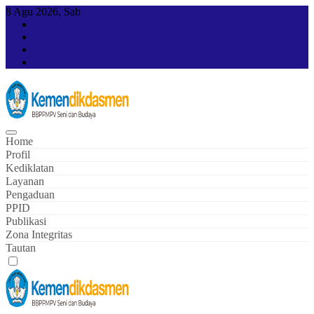
Skip
8 Agu 2026, Sab
to
content
Home
Profil
Kediklatan
Layanan
Pengaduan
PPID
Publikasi
Zona Integritas
Tautan