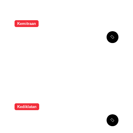
Kemitraan
Melalui Kemitraan
Strategis, SMPK Penabur
Jakarta Tingkatkan
Kompetensi Seni Guru
Kediklatan
Hari Terakhir Gelar Karya
2026: Kreativitas Guru
Vokasi Bersinar, Guyon