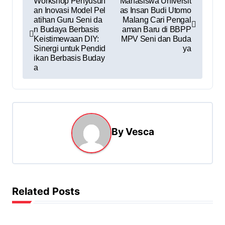
Workshop Penyusun
Mahasiswa Universit
an Inovasi Model Pel
as Insan Budi Utomo
atihan Guru Seni da
Malang Cari Pengal
n Budaya Berbasis
aman Baru di BBPP
Keistimewaan DIY:
MPV Seni dan Buda
Sinergi untuk Pendid
ya
ikan Berbasis Buday
a
By
Vesca
Related Posts