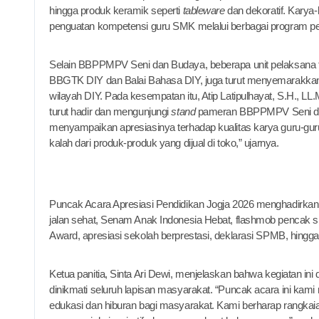
hingga produk keramik seperti
tableware
dan dekoratif. Karya
penguatan kompetensi guru SMK melalui berbagai program p
Selain BBPPMPV Seni dan Budaya, beberapa unit pelaksana t
BBGTK DIY dan Balai Bahasa DIY, juga turut menyemarakkan 
wilayah DIY. Pada kesempatan itu, Atip Latipulhayat, S.H., L
turut hadir dan mengunjungi
stand
pameran BBPPMPV Seni dan 
menyampaikan apresiasinya terhadap kualitas karya guru-guru
kalah dari produk-produk yang dijual di toko,” ujarnya.
Puncak Acara Apresiasi Pendidikan Jogja 2026 menghadirkan 
jalan sehat, Senam Anak Indonesia Hebat, flashmob pencak si
Award, apresiasi sekolah berprestasi, deklarasi SPMB, hingga
Ketua panitia, Sinta Ari Dewi, menjelaskan bahwa kegiatan i
dinikmati seluruh lapisan masyarakat. “Puncak acara ini kami 
edukasi dan hiburan bagi masyarakat. Kami berharap rangkaia