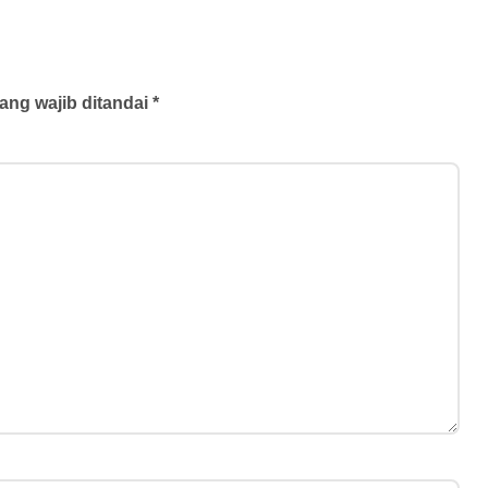
ndonesia
Festival 2026
di Gelar
Jadi Ruang
2026
Apresiasi dan Uji
Pasar
ang wajib ditandai
*