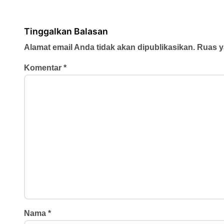
Masa Depan
“Anak I
Hebat” 
Karya 
Tinggalkan Balasan
Alamat email Anda tidak akan dipublikasikan.
Ruas y
Komentar
*
Nama
*