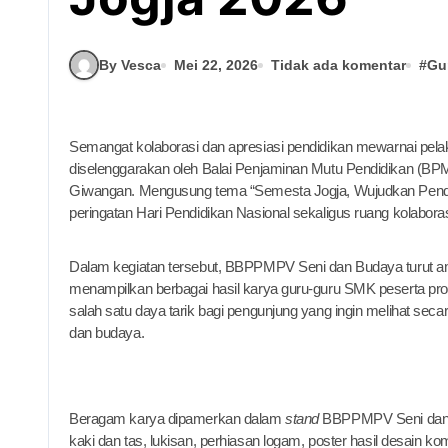
By Vesca
Mei 22, 2026
Tidak ada komentar
#
Gu
Semangat kolaborasi dan apresiasi pendidikan mewarnai pelaksanaan puncak Acara Apresiasi Pendidikan Jogja 2026 yang
diselenggarakan oleh Balai Penjaminan Mutu Pendidikan (B
Giwangan. Mengusung tema “Semesta Jogja, Wujudkan Pendidi
peringatan Hari Pendidikan Nasional sekaligus ruang kolaboras
Dalam kegiatan tersebut, BBPPMPV Seni dan Budaya turut a
menampilkan berbagai hasil karya guru-guru SMK peserta prog
salah satu daya tarik bagi pengunjung yang ingin melihat seca
dan budaya.
Beragam karya dipamerkan dalam
stand
BBPPMPV Seni dan Bud
kaki dan tas, lukisan, perhiasan logam, poster hasil desain ko