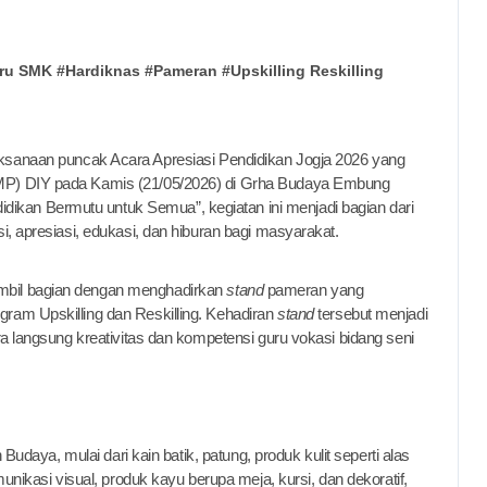
ru SMK
#
Hardiknas
#
Pameran
#
Upskilling Reskilling
PMP) DIY pada Kamis (21/05/2026) di Grha Budaya Embung
kan Bermutu untuk Semua”, kegiatan ini menjadi bagian dari
i, apresiasi, edukasi, dan hiburan bagi masyarakat.
mbil bagian dengan menghadirkan
stand
pameran yang
ram Upskilling dan Reskilling. Kehadiran
stand
tersebut menjadi
ra langsung kreativitas dan kompetensi guru vokasi bidang seni
aya, mulai dari kain batik, patung, produk kulit seperti alas
munikasi visual, produk kayu berupa meja, kursi, dan dekoratif,