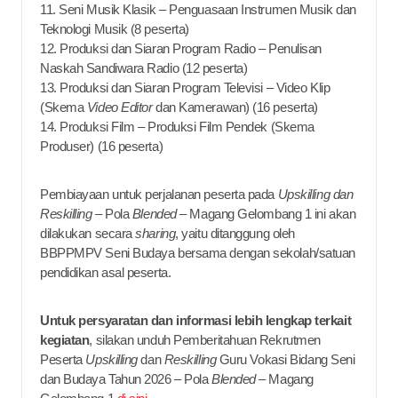
11. Seni Musik Klasik – Penguasaan Instrumen Musik dan
Teknologi Musik (8 peserta)
12. Produksi dan Siaran Program Radio – Penulisan
Naskah Sandiwara Radio (12 peserta)
13. Produksi dan Siaran Program Televisi – Video Klip
(Skema
Video Editor
dan Kamerawan) (16 peserta)
14. Produksi Film – Produksi Film Pendek (Skema
Produser) (16 peserta)
Pembiayaan untuk perjalanan peserta pada
Upskilling dan
Reskilling
– Pola
Blended
– Magang Gelombang 1 ini akan
dilakukan secara
sharing
, yaitu ditanggung oleh
BBPPMPV Seni Budaya bersama dengan sekolah/satuan
pendidikan asal peserta.
Untuk persyaratan dan informasi lebih lengkap terkait
kegiatan
, silakan unduh Pemberitahuan Rekrutmen
Peserta
Upskilling
dan
Reskilling
Guru Vokasi Bidang Seni
dan Budaya Tahun 2026 – Pola
Blended
– Magang