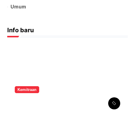
Umum
Info baru
Kemitraan
Melalui Kemitraan
Strategis, SMPK Penabur
Jakarta Tingkatkan
Kompetensi Seni Guru