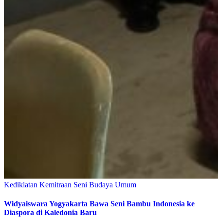
Kediklatan
Kemitraan
Seni Budaya
Umum
Widyaiswara Yogyakarta Bawa Seni Bambu Indonesia ke
Diaspora di Kaledonia Baru