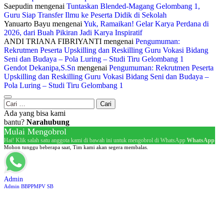
Saepudin
mengenai
Tuntaskan Blended-Magang Gelombang 1,
Guru Siap Transfer Ilmu ke Peserta Didik di Sekolah
Yanuarto Bayu
mengenai
Yuk, Ramaikan! Gelar Karya Perdana di
2026, dari Buah Pikiran Jadi Karya Inspiratif
ANDI TRIANA FIBRIYANTI
mengenai
Pengumuman:
Rekrutmen Peserta Upskilling dan Reskilling Guru Vokasi Bidang
Seni dan Budaya – Pola Luring – Studi Tiru Gelombang 1
Gendot Dekanipa,S.Sn
mengenai
Pengumuman: Rekrutmen Peserta
Upskilling dan Reskilling Guru Vokasi Bidang Seni dan Budaya –
Pola Luring – Studi Tiru Gelombang 1
Cari
untuk:
Ada yang bisa kami
bantu?
Narahubung
Mulai Mengobrol
Hai! Klik salah satu anggota kami di bawah ini untuk mengobrol di WhatsApp
WhatsApp
Mohon tunggu beberapa saat, Tim kami akan segera membalas.
Admin
Admin BBPPMPV SB