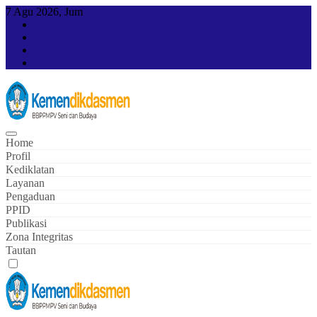
Skip
7 Agu 2026, Jum
to
content
Home
Profil
Kediklatan
Layanan
Pengaduan
PPID
Publikasi
Zona Integritas
Tautan