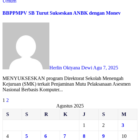
Umum
BBPPMPV SB Turut Sukseskan ANBK dengan Monev
Herlin Oktyana Dewi
Agu 7, 2025
MENYUKSESKAN program Direktorat Sekolah Menengah
Kejuruan (SMK) terkait Penjaminan Mutu Pelaksanaan Asesmen
Nasional Berbasis Komputer...
Paginasi
1
2
Agustus 2025
pos
S
S
R
K
J
S
M
1
2
3
4
5
6
7
8
9
10